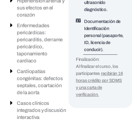
Hipertensión arterial y
ultrasonido
sus efectos en el
diagnóstico.
corazón
Documentación de
Enfermedades
Identificación
pericárdicas:
personal (pasaporte,
pericarditis, derrame
ID, licencia de
pericárdico,
conducir).
taponamiento
Finalización:
cardíaco
Al finalizar el curso, los
Cardiopatías
participantes
recibirán 16
congénitas: defectos
horas crédito por SDMS
septales, coartación
y una carta de
de la aorta
verificación.
Casos clínicos
integrados y discusión
interactiva