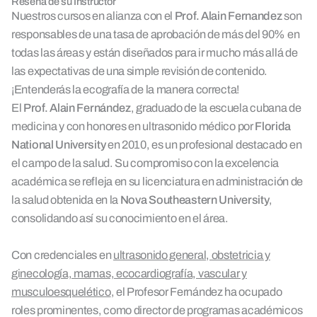
Reseña de su Instructor
Nuestros cursos en alianza con el
Prof. Alain Fernandez
son
responsables de una tasa de aprobación de más del 90% en
todas las áreas y están diseñados para ir mucho más allá de
las expectativas de una simple revisión de contenido.
¡Entenderás la ecografía de la manera correcta!
El
Prof. Alain Fernández
, graduado de la escuela cubana de
medicina y con honores en ultrasonido médico por
Florida
National University
en 2010, es un profesional destacado en
el campo de la salud. Su compromiso con la excelencia
académica se refleja en su licenciatura en administración de
la salud obtenida en la
Nova Southeastern University
,
consolidando así su conocimiento en el área.
Con credenciales en
ultrasonido general, obstetricia y
ginecología, mamas, ecocardiografía, vascular y
musculoesquelético
, el Profesor Fernández ha ocupado
roles prominentes, como director de programas académicos