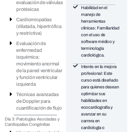
evaluación de válvulas
Habilidad en el
protésicas
manejo de
Cardiomiopatías
herramientas
(dilatada, hipertrófica
clínicas: Familiaridad
y restrictiva)
con el uso de
software médico y
Evaluación de
terminología
enfermedad
cardiológica.
isquémica:
movimiento anormal
Interés en la mejora
de la pared ventricular
profesional: Este
y función ventricular
curso está diseñado
izquierda
para quienes desean
optimizar sus
Técnicas avanzadas
habilidades en
de Doppler para
ecocardiografía y
cuantificación de flujo
avanzar en su
Día 3: Patologías Asociadas y
carrera en
Cardiopatías Congénitas
cardiología o