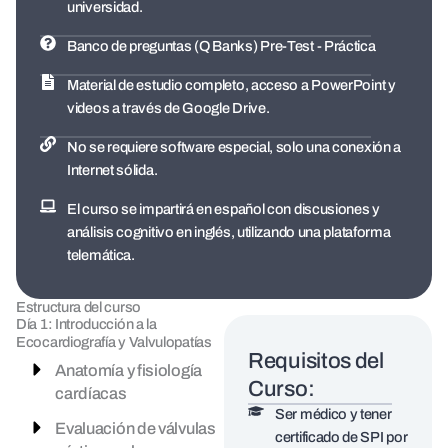
universidad.
Banco de preguntas (Q Banks) Pre-Test - Práctica
Material de estudio completo, acceso a PowerPoint y
videos a través de Google Drive.
No se requiere software especial, solo una conexión a
Internet sólida.
El curso se impartirá en español con discusiones y
análisis cognitivo en inglés, utilizando una plataforma
telemática.
Estructura del curso
Día 1: Introducción a la
Ecocardiografía y Valvulopatías
Requisitos del
Anatomía y fisiología
Curso:
cardíacas
Ser médico y tener
Evaluación de válvulas
certificado de SPI por