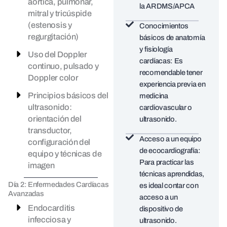
aórtica, pulmonar,
la ARDMS/APCA
mitral y tricúspide
(estenosis y
Conocimientos
regurgitación)
básicos de anatomía
y fisiología
Uso del Doppler
cardíacas: Es
continuo, pulsado y
recomendable tener
Doppler color
experiencia previa en
Principios básicos del
medicina
ultrasonido:
cardiovascular o
orientación del
ultrasonido.
transductor,
Acceso a un equipo
configuración del
de ecocardiografía:
equipo y técnicas de
Para practicar las
imagen
técnicas aprendidas,
Día 2: Enfermedades Cardíacas
es ideal contar con
Avanzadas
acceso a un
Endocarditis
dispositivo de
infecciosa y
ultrasonido.