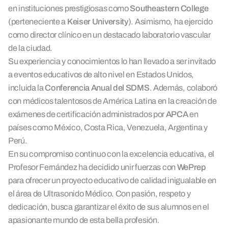
en instituciones prestigiosas como
Southeastern College
(perteneciente a
Keiser University
). Asimismo, ha ejercido
como director clínico en un destacado laboratorio vascular
de la ciudad.
Su experiencia y conocimientos lo han llevado a ser invitado
a eventos educativos de alto nivel en Estados Unidos,
incluida la
Conferencia Anual del SDMS
. Además, colaboró
con médicos talentosos de América Latina en la creación de
exámenes de certificación administrados por
APCA
en
países como México, Costa Rica, Venezuela, Argentina y
Perú.
En su compromiso continuo con la excelencia educativa, el
Profesor Fernández ha decidido unir fuerzas con
WePrep
para ofrecer un proyecto educativo de calidad
inigualable en
el área de Ultrasonido Médico. Con pasión, respeto y
dedicación, busca garantizar el éxito de sus alumnos en el
apasionante mundo de esta bella profesión.