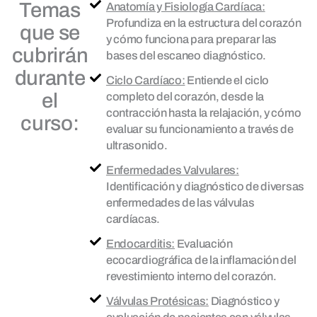
Temas
Anatomía y Fisiología Cardíaca:
Profundiza en la estructura del corazón
que se
y cómo funciona para preparar las
cubrirán
bases del escaneo diagnóstico.
durante
Ciclo Cardíaco:
Entiende el ciclo
el
completo del corazón, desde la
contracción hasta la relajación, y cómo
curso:
evaluar su funcionamiento a través de
ultrasonido.
Enfermedades Valvulares:
Identificación y diagnóstico de diversas
enfermedades de las válvulas
cardíacas.
Endocarditis:
Evaluación
ecocardiográfica de la inflamación del
revestimiento interno del corazón.
Válvulas Protésicas:
Diagnóstico y