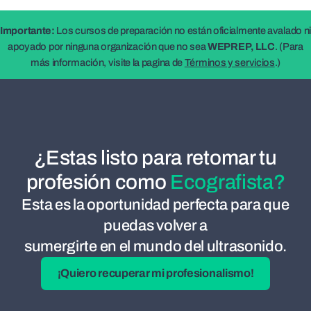
Importante:
Los cursos de preparación no están oficialmente avalado n
apoyado por ninguna organización que no sea
WEPREP, LLC
. (Para
más información, visite la pagina de
Términos y servicios
.)
¿Estas listo para retomar tu
profesión como
Ecografista?
Esta es la oportunidad perfecta para que
puedas volver a
sumergirte en el mundo del ultrasonido.
¡Quiero recuperar mi profesionalismo!