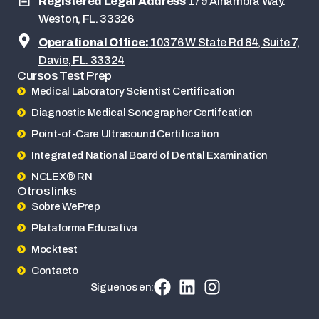
Registered Legal Address
179 Alhambra Way.
Weston, FL. 33326
Operational Office:
10376 W State Rd 84, Suite 7,
Davie, FL. 33324
Cursos Test Prep
Medical Laboratory Scientist Certification
Diagnostic Medical Sonographer Certifcation
Point-of-Care Ultrasound Certification
Integrated National Board of Dental Examination
NCLEX® RN
Otros links
Sobre WePrep
Plataforma Educativa
Mocktest
Contacto
Síguenos en: