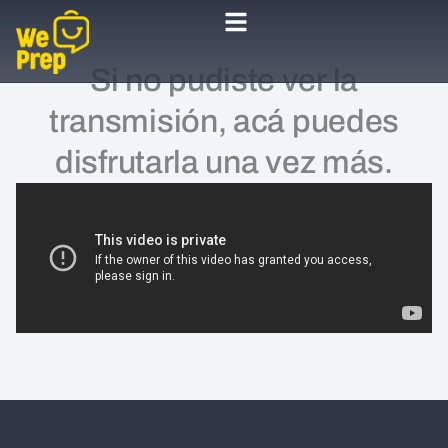
Skip
to
content
Si no pudiste ver la
transmisión, acá puedes
disfrutarla una vez más.